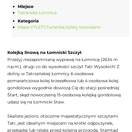
Miejsce
Tatranská Lomnica
Kategoria
Mapa-VÝLETY
Turistika
Výlety lanovkami
Kolejką linową na Łomnicki Szczyt
Przeżyj niezapomnianą wyprawę na Łomnicę (2634 m
n.p.m.), drugi co do wysokości szczyt Tatr Wysokich! Z
doliny w Tatrzańskiej Łomnicy 6-osobowa
pomarańczowa kolej krzesełkowa lub 4-osobowa kolej
gondolowa wygodnie dowiozą Cię do stacji pośredniej
Štart, skąd nowoczesną 15-osobową kolejką gondolową
udasz się na Łomnicki Staw.
Skaliste jezioro, otoczone majestatycznymi szczytami
Tatr, jest idealnym miejscem na krótki odpoczynek,
przekąskę lub relaks przed kolejną przygodą. Stamtąd