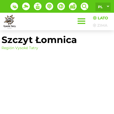
PL
LATO
ZIMA
Szczyt Łomnica
Región Vysoké Tatry