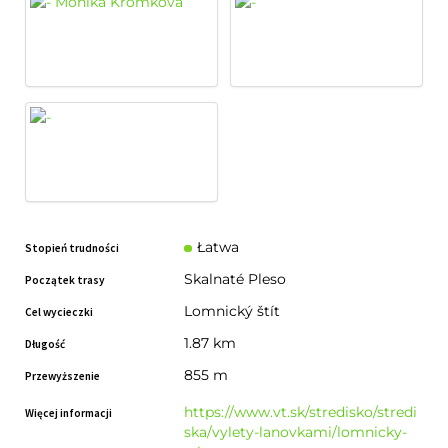
Łatwa
Stopień trudności
Skalnaté Pleso
Początek trasy
Lomnický štít
Cel wycieczki
1.87 km
Długość
855 m
Przewyższenie
https://www.vt.sk/stredisko/stredi
Więcej informacji
ska/vylety-lanovkami/lomnicky-