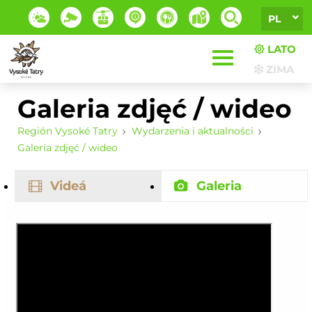
PL
LATO
ZIMA
Galeria zdjęć / wideo
Región Vysoké Tatry
Wydarzenia i aktualności
Galeria zdjęć / wideo
Videá
Galeria