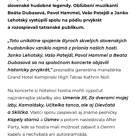
slovenské hudobné legendy. Obľúbení muzikanti
Beáta Dubasová, Pavol Hammel, Vašo Patejdl a Janko
Lehotský vystúpili spolu na pódiu prvýkrát
a rozospievali tatranské publikum.
„Toto unikátne spojenie štyroch skvelých slovenských
hudobníkov vzniklo najmä z priania našich hostí.
Janko Lehotský, Vašo Patejdl, Pavol Hammel a Beata
Dubasová sa na spoločnom koncerte objavili
historicky prvýkrát,“
prezradila generálna manažérka
Grand Hotel Kempinski High Tatras Kathrin Noll.
Na koncerte si hoteloví hostia mohli vypočuť
najznámejšie skladby ako
Umenie žiť, Za dverami mojej
izby, Kamalásky, Učiteľka tanca, ale aj Dievčatá
a Sklíčka.
Všetci spolu zaspievali aj známe pesničky
Kapely starnú
a
Úsmev
a potom nasledovala After
Party, kde sa hostia mali možnosť zabaviť s členmi
kapely a nechýbala ani autogramiáda.