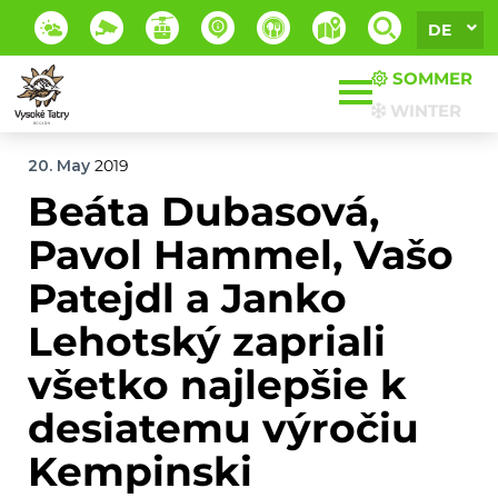
DE
SOMMER
WINTER
20. May
2019
Beáta Dubasová,
Pavol Hammel, Vašo
Patejdl a Janko
Lehotský zapriali
všetko najlepšie k
desiatemu výročiu
Kempinski