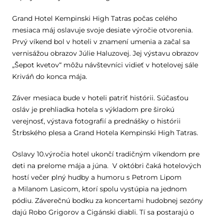
Grand Hotel Kempinski High Tatras počas celého
mesiaca máj oslavuje svoje desiate výročie otvorenia.
Prvý víkend bol v hoteli v znamení umenia a začal sa
vernisážou obrazov Júlie Haluzovej. Jej výstavu obrazov
„Šepot kvetov“ môžu návštevníci vidieť v hotelovej sále
Kriváň do konca mája.
Záver mesiaca bude v hoteli patriť histórii. Súčasťou
osláv je prehliadka hotela s výkladom pre širokú
verejnosť, výstava fotografií a prednášky o histórii
Štrbského plesa a Grand Hotela Kempinski High Tatras.
Oslavy 10.výročia hotel ukončí tradičným víkendom pre
deti na prelome mája a júna.
V októbri čaká hotelových
hostí večer plný hudby a humoru s Petrom Lipom
a Milanom Lasicom, ktorí spolu vystúpia na jednom
pódiu. Záverečnú bodku za koncertami hudobnej sezóny
dajú Robo Grigorov a Cigánski diabli. Tí sa postarajú o