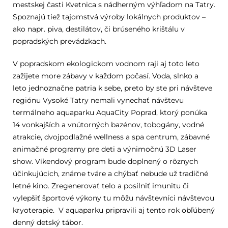
mestskej časti Kvetnica s nádherným výhľadom na Tatry.
Spoznajú tiež tajomstvá výroby lokálnych produktov –
ako napr. piva, destilátov, či brúseného krištálu v
popradských prevádzkach.
V popradskom ekologickom vodnom raji aj toto leto
zažijete more zábavy v každom počasí. Voda, slnko a
leto jednoznačne patria k sebe, preto by ste pri návšteve
regiónu Vysoké Tatry nemali vynechať návštevu
termálneho aquaparku AquaCity Poprad, ktorý ponúka
14 vonkajších a vnútorných bazénov, tobogány, vodné
atrakcie, dvojpodlažné wellness a spa centrum, zábavné
animačné programy pre deti a výnimočnú 3D Laser
show. Víkendový program bude doplnený o rôznych
účinkujúcich, známe tváre a chýbať nebude už tradičné
letné kino. Zregenerovať telo a posilniť imunitu či
vylepšiť športové výkony tu môžu návštevníci návštevou
kryoterapie. V aquaparku pripravili aj tento rok obľúbený
denný detský tábor.