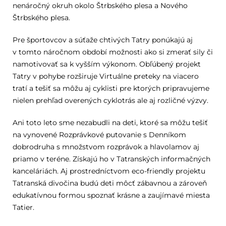
nenáročný okruh okolo Štrbského plesa a Nového
Štrbského plesa.
Pre športovcov a súťaže chtivých Tatry ponúkajú aj
v tomto náročnom období možnosti ako si zmerať sily či
namotivovať sa k vyšším výkonom. Obľúbený projekt
Tatry v pohybe rozširuje Virtuálne preteky na viacero
tratí a tešiť sa môžu aj cyklisti pre ktorých pripravujeme
nielen prehľad overených cyklotrás ale aj rozličné výzvy.
Ani toto leto sme nezabudli na deti, ktoré sa môžu tešiť
na vynovené Rozprávkové putovanie s Denníkom
dobrodruha s množstvom rozprávok a hlavolamov aj
priamo v teréne. Získajú ho v Tatranských informačných
kanceláriách. Aj prostredníctvom eco-friendly projektu
Tatranská divočina budú deti môcť zábavnou a zároveň
edukatívnou formou spoznať krásne a zaujímavé miesta
Tatier.