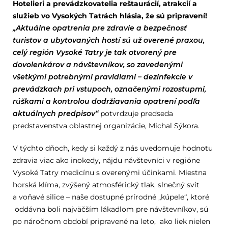
Hotelieri a prevádzkovatelia reštaurácií, atrakcií a
služieb vo Vysokých Tatrách hlásia, že sú pripravení!
„Aktuálne opatrenia pre zdravie a bezpečnosť
turistov a ubytovaných hostí sú už overené praxou,
celý región Vysoké Tatry je tak otvorený pre
dovolenkárov a návštevníkov, so zavedenými
všetkými potrebnými pravidlami – dezinfekcie v
prevádzkach pri vstupoch, označenými rozostupmi,
rúškami a kontrolou dodržiavania opatrení podľa
aktuálnych predpisov“
potvrdzuje predseda
predstavenstva oblastnej organizácie, Michal Sýkora.
V týchto dňoch, kedy si každý z nás uvedomuje hodnotu
zdravia viac ako inokedy, nájdu návštevníci v regióne
Vysoké Tatry medicínu s overenými účinkami. Miestna
horská klíma, zvýšený atmosférický tlak, slnečný svit
a voňavé silice – naše dostupné prírodné „kúpele“, ktoré
oddávna boli najväčším lákadlom pre návštevníkov, sú
po náročnom období pripravené na leto, ako liek nielen