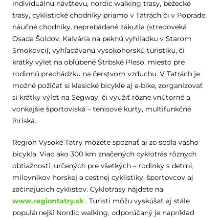
individuálnu návštevu, nordic walking trasy, bežecké
trasy, cyklistické chodníky priamo v Tatrách či v Poprade,
náučné chodníky, neprebádané zákutia (stredoveká
Osada Šoldov, Kalvária na peknú vyhliadku v Starom
Smokovci), vyhľadávanú vysokohorskú turistiku, či
krátky výlet na obľúbené Štrbské Pleso, miesto pre
rodinnú prechádzku na čerstvom vzduchu. V Tatrách je
možné požičať si klasické bicykle aj e-bike, zorganizovať
si krátky výlet na Segway, či využiť rôzne vnútorné a
vonkajšie športoviská – tenisové kurty, multifunkčné
ihriská.
Región Vysoké Tatry môžete spoznať aj zo sedla vášho
bicykla. Viac ako 300 km značených cyklotrás rôznych
obtiažností, určených pre všetkých – rodinky s deťmi,
milovníkov horskej a cestnej cyklistiky, športovcov aj
začínajúcich cyklistov. Cyklotrasy nájdete na
www.regiontatry.sk
. Turisti môžu vyskúšať aj stále
populárnejší Nordic walking, odporúčaný je napríklad