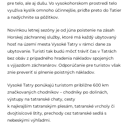
pre telo, ale aj dušu. Vo vysokohorskom prostredí telo
využíva kyslík omnoho účinnejšie, príďte preto do Tatier
a nadýchnite sa pôžitkov.
Novinkou letnej sezóny je od júna poistenie na zásah
Horskej záchrannej služby, ktoré má každý ubytovaný
hosť na území mesta Vysoké Tatry v rámci dane za
ubytovanie. Turisti tak budú môcť tráviť čas v Tatrách
bez obáv z prípadného hradenia nákladov spojených
s výjazdom záchranárov. Odporúčanie pre turistov však
znie preveriť si plnenie poistných nákladov.
Vysoké Tatry ponúkajú turistom približne 600 km
značkovaných chodníkov – chodníky po dolinách,
výstupy na tatranské chaty, cesty
k najkrajším tatranským plesám, tatranské vrcholy či
dvojtisícové štíty, prechody cez tatranské sedlá s
nebeskými výhľadmi.