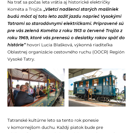
Na trať sa počas leta vrátia aj historické električky
Kométa a Trojča.
„Všetci nadšenci starých mašiniek
budú môcť aj toto leto zažiť jazdu naprieč Vysokými
Tatrami so starodávnymi električkami. Pripravené sú
pre vás zelená Kométa z roku 1913 a červené Trojča z
roku 1969, ktoré vás prenesú o desiatky rokov späť do
histórie“
hovorí Lucia Blašková, výkonná riaditeľka
Oblastnej organizácie cestovného ruchu (OOCR) Región
Vysoké Tatry.
Tatranské kultúrne leto sa tento rok ponesie
v komornejšom duchu. Každý piatok bude pre