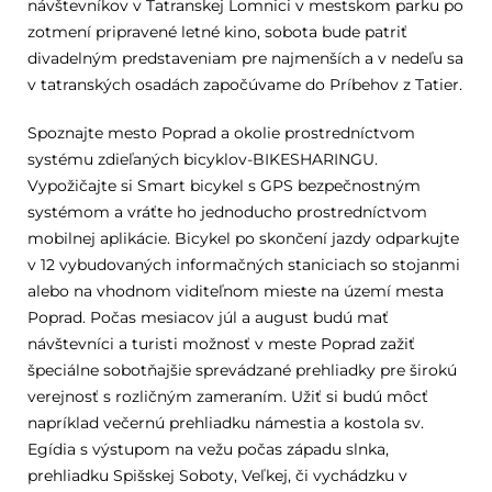
návštevníkov v Tatranskej Lomnici v mestskom parku po
zotmení pripravené letné kino, sobota bude patriť
divadelným predstaveniam pre najmenších a v nedeľu sa
v tatranských osadách započúvame do Príbehov z Tatier.
Spoznajte mesto Poprad a okolie prostredníctvom
systému zdieľaných bicyklov-BIKESHARINGU.
Vypožičajte si Smart bicykel s GPS bezpečnostným
systémom a vráťte ho jednoducho prostredníctvom
mobilnej aplikácie. Bicykel po skončení jazdy odparkujte
v 12 vybudovaných informačných staniciach so stojanmi
alebo na vhodnom viditeľnom mieste na území mesta
Poprad. Počas mesiacov júl a august budú mať
návštevníci a turisti možnosť v meste Poprad zažiť
špeciálne sobotňajšie sprevádzané prehliadky pre širokú
verejnosť s rozličným zameraním. Užiť si budú môcť
napríklad večernú prehliadku námestia a kostola sv.
Egídia s výstupom na vežu počas západu slnka,
prehliadku Spišskej Soboty, Veľkej, či vychádzku v