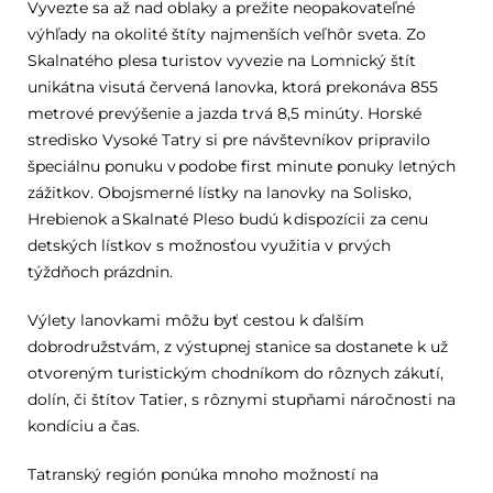
Vyvezte sa až nad oblaky a prežite neopakovateľné
výhľady na okolité štíty najmenších veľhôr sveta. Zo
Skalnatého plesa turistov vyvezie na Lomnický štít
unikátna visutá červená lanovka, ktorá prekonáva 855
metrové prevýšenie a jazda trvá 8,5 minúty. Horské
stredisko Vysoké Tatry si pre návštevníkov pripravilo
špeciálnu ponuku v podobe first minute ponuky letných
zážitkov. Obojsmerné lístky na lanovky na Solisko,
Hrebienok a Skalnaté Pleso budú k dispozícii za cenu
detských lístkov s možnosťou využitia v prvých
týždňoch prázdnin.
Výlety lanovkami môžu byť cestou k ďalším
dobrodružstvám, z výstupnej stanice sa dostanete k už
otvoreným turistickým chodníkom do rôznych zákutí,
dolín, či štítov Tatier, s rôznymi stupňami náročnosti na
kondíciu a čas.
Tatranský región ponúka mnoho možností na