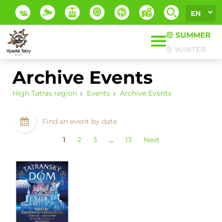
EN
SUMMER
WINTER
Archive Events
High Tatras region
Events
Archive Events
Find an event by date
1
2
3
…
13
Next