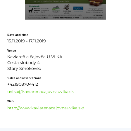
Date and time
15.11.2019 - 17.11.2019
Venue
Kaviareň a čajovňa U VLKA
Cesta slobody 4
Starý Smokovec
Sales and reservations
+421908704412
uvlka@kaviarenacajovnauvlka.sk
Web
http://www.kaviarenacajovnauvlka.sk/