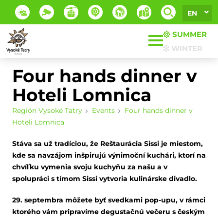
EN
SUMMER
WINTER
Four hands dinner v
Hoteli Lomnica
Región Vysoké Tatry
Events
Four hands dinner v
Hoteli Lomnica
Stáva sa už tradíciou, že Reštaurácia Sissi je miestom,
kde sa navzájom inšpirujú výnimoční kuchári, ktorí na
chvíľku vymenia svoju kuchyňu za našu a v
spolupráci s tímom Sissi vytvoria kulinárske divadlo.
29. septembra môžete byť svedkami pop-upu, v rámci
ktorého vám pripravíme degustačnú večeru s českým