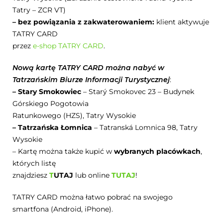
Tatry – ZCR VT)
– bez powiązania z zakwaterowaniem:
klient aktywuje
TATRY CARD
przez
e-shop TATRY CARD
.
Nową kartę TATRY CARD można nabyć w
Tatrzańskim Biurze Informacji Turystycznej
:
– Stary Smokowiec
– Starý Smokovec 23 – Budynek
Górskiego Pogotowia
Ratunkowego (HZS), Tatry Wysokie
– Tatrzańska Łomnica
– Tatranská Lomnica 98, Tatry
Wysokie
– Kartę można także kupić w
wybranych placówkach
,
których listę
znajdziesz
T
UTAJ
lub online
TUTAJ
!
TATRY CARD można łatwo pobrać na swojego
smartfona (Android, iPhone).