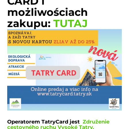
CARD i
możliwościach
zakupu:
TUTAJ
Operatorem TatryCard jest
Združenie
cestovného ruchu Vysoké Tatry.