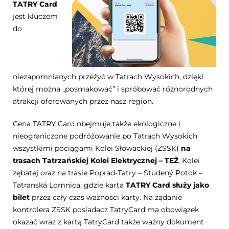
TATRY Card
jest kluczem
do
niezapomnianych przeżyć w Tatrach Wysokich, dzięki
której można „posmakować” i spróbować różnorodnych
atrakcji oferowanych przez nasz region.
Cena TATRY Card obejmuje także ekologiczne i
nieograniczone podróżowanie po Tatrach Wysokich
wszystkimi pociągami Kolei Słowackiej (ZSSK)
na
trasach Tatrzańskiej Kolei Elektrycznej – TEŽ
, Kolei
zębatej oraz na trasie Poprad-Tatry – Studený Potok –
Tatranská Lomnica, gdzie karta
TATRY Card służy jako
bilet
przez cały czas ważności karty. Na żądanie
kontrolera ZSSK posiadacz TatryCard ma obowiązek
okazać wraz z kartą TatryCard także ważny dokument