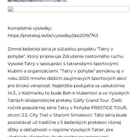
Kompletné výsledky:
https://pretekaj.sk/sk/vysledky/zbs2019/763
Zimná bežecká séria je súčasťou projektu “Tatry v
pohybe”, ktorý pripravuje Združenie cestovného ruchu
Vysoké Tatry v spolupráci s tatranskými športovými
klubmi a organizáciami. “Tatry v pohybe” ponúknu aj v
roku 2020 mnoho ďalších zaujímavých športových akcií
pre širokú verejnosť. Najbližšie podujatia sa uskutočnia
14.3., v Kežmarku to bude Beh k Hubertovi a vo Vysokých
Tatrách skialpinistické preteky Gálfy Grand Tour. Ďalší
ročník populárnej série Tatry v Pohybe PRESTIGE TOUR,
otvorí 2.5. City Trail v Starom Smokovci. Táto séria bude
pozostávať už tradične z 5 bežeckých pretekov rôznej
dĺžky a obtiažnosti v regióne Vysokých Tatier, pre