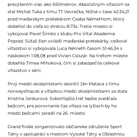
prevýšením viac ako 650metrov. Absolútnym víťazom sa
stal Michal Tuka z tímu TT Vavrečka, Nižná v čase 42:34,21
pred maďarským pretekárom Csaba Némethom, ktorý
dobehol do cieľa so stratou 8,73s. Tretie miesto si
vybojoval Pavel Šimko z klubu Pro Vital Akademia
Poprad. Súťaž žien ovládli maďarské pretekárky, celkové
víťazstvo si vybojovala Luca Németh časom 51:46,34 s
náskokom 1:08,08 pred Vivien Csiszár. Na treťom mieste
dobehla Tímea Mihoková, čím si zabezpečila celkové
víťazstvo v sérii.
Prvý medzi skialpinistami skončil Ján Matava z tímu
norwayshop.sk a víťazkou medzi skialpinistkami sa stala
Kristína Jankurová. Sobotňajšia trať lepšie svedčala
bežcom, pre porovnanie čas víťaza na lyžiach by ho
medzi bežcami zaradil na 26. miesto.
Grand finále zorganizovalo občianske združenie Sport
Tatry v spolupráci s mestom Vysoké Tatry a Oblastnou