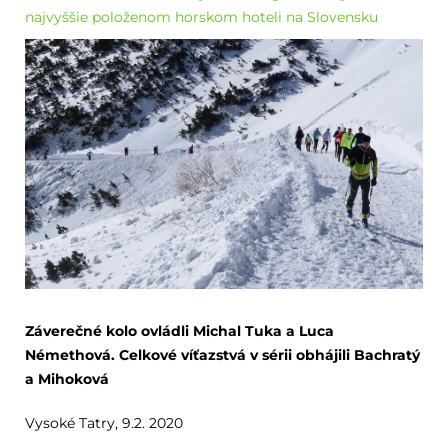
najvyššie položenom horskom hoteli na Slovensku
Záverečné
kolo
ovládli
Michal
T
uka
a Luca
Némethová. Celkové víťazstvá v sérii obhájili Bachratý
a Mihoková
Vysoké Tatry, 9.2. 2020