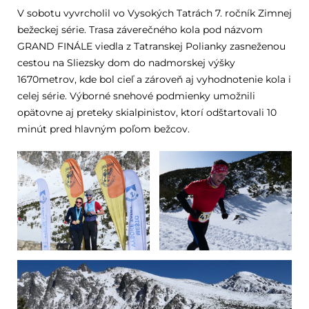
V sobotu vyvrcholil vo Vysokých Tatrách 7. ročník Zimnej
bežeckej série. Trasa záverečného kola pod názvom
GRAND FINÁLE viedla z Tatranskej Polianky zasneženou
cestou na Sliezsky dom do nadmorskej výšky
1670metrov, kde bol cieľ a zároveň aj vyhodnotenie kola i
celej série. Výborné snehové podmienky umožnili
opätovne aj preteky skialpinistov, ktorí odštartovali 10
minút pred hlavným poľom bežcov.