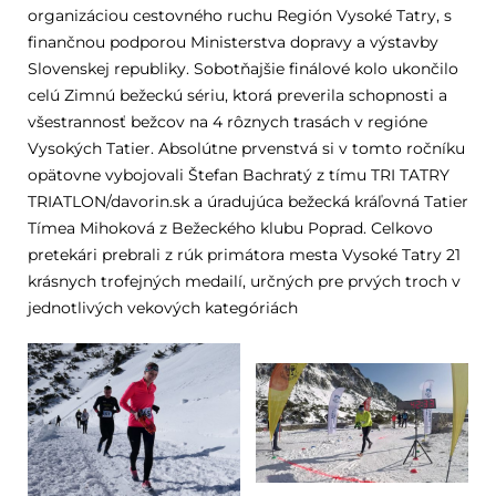
organizáciou cestovného ruchu Región Vysoké Tatry, s
finančnou podporou Ministerstva dopravy a výstavby
Slovenskej republiky. Sobotňajšie finálové kolo ukončilo
celú Zimnú bežeckú sériu, ktorá preverila schopnosti a
všestrannosť bežcov na 4 rôznych trasách v regióne
Vysokých Tatier. Absolútne prvenstvá si v tomto ročníku
opätovne vybojovali Štefan Bachratý z tímu TRI TATRY
TRIATLON/davorin.sk a úradujúca bežecká kráľovná Tatier
Tímea Mihoková z Bežeckého klubu Poprad. Celkovo
pretekári prebrali z rúk primátora mesta Vysoké Tatry 21
krásnych trofejných medailí, určných pre prvých troch v
jednotlivých vekových kategóriách