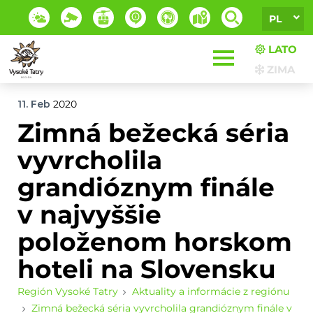
PL
LATO
ZIMA
11. Feb
2020
Zimná bežecká séria
vyvrcholila
grandióznym finále
v najvyššie
položenom horskom
hoteli na Slovensku
Región Vysoké Tatry
Aktuality a informácie z regiónu
Zimná bežecká séria vyvrcholila grandióznym finále v