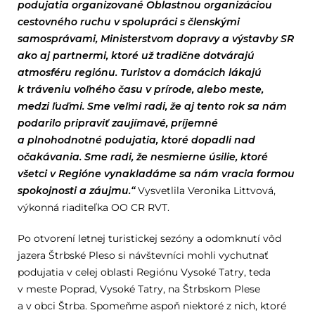
podujatia organizované Oblastnou organizáciou
cestovného ruchu v spolupráci s členskými
samosprávami, Ministerstvom dopravy a výstavby SR
ako aj partnermi, ktoré už tradične dotvárajú
atmosféru regiónu. Turistov a domácich lákajú
k tráveniu voľného času v prírode, alebo meste,
medzi ľuďmi. Sme veľmi radi, že aj tento rok sa nám
podarilo pripraviť zaujímavé, príjemné
a plnohodnotné podujatia, ktoré dopadli nad
očakávania. Sme radi, že nesmierne úsilie, ktoré
všetci v Regióne vynakladáme sa nám vracia formou
spokojnosti a záujmu.“
Vysvetlila Veronika Littvová,
výkonná riaditeľka OO CR RVT.
Po otvorení letnej turistickej sezóny a odomknutí vôd
jazera Štrbské Pleso si návštevníci mohli vychutnať
podujatia v celej oblasti Regiónu Vysoké Tatry, teda
v meste Poprad, Vysoké Tatry, na Štrbskom Plese
a v obci Štrba. Spomeňme aspoň niektoré z nich, ktoré