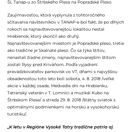
ŠL Tanap-u zo Štrbského Plesa na Popradské Pleso.
Zaujímavosťou, ktorá vyplynula z tohtoročného
sčítavania návštevníkov v TANAP-e bol fakt, že po dlhých
rokoch sa najnavštevovanejšou lokalitou nestal
Hrebienok, ktorý skončil ako druhý.
Najnavštevovanejším miestom je Popradské pleso, tretie
ako tradične je Skalnaté pleso. Čo sa týka štítov,
nenastali žiadne zmeny, najnavštevovanejším štítom
zostali Rysy pred Kriváňom. Podľa vyjadrení
prevádzkovateľov parkovísk vo VT, dňami s najvyššou
obsadenosťou toto leto boli sobota, 4. 8. 2018 /veľké
akcie v každej osade, Medvedie dni na Hrebienku,
Tatranský veterán v T. Lomnici a muzikál Kubo na
Štrbskom Plese/ a streda 29. 8. 2018 /štátny sviatok s
optimálnymi podmienkami na horskú a vysokohorskú
turistiku/.
„K letu v Regióne Vysoké Tatry tradične patria aj