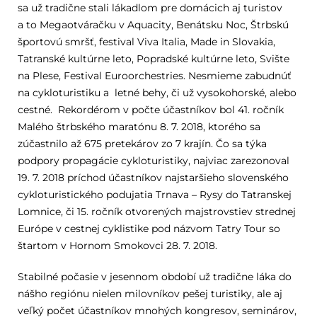
sa už tradične stali lákadlom pre domácich aj turistov
a to Megaotváračku v Aquacity, Benátsku Noc, Štrbskú
športovú smršť, festival Viva Italia, Made in Slovakia,
Tatranské kultúrne leto, Popradské kultúrne leto, Svište
na Plese, Festival Euroorchestries. Nesmieme zabudnúť
na cykloturistiku a letné behy, či už vysokohorské, alebo
cestné. Rekordérom v počte účastníkov bol 41. ročník
Malého štrbského maratónu 8. 7. 2018, ktorého sa
zúčastnilo až 675 pretekárov zo 7 krajín. Čo sa týka
podpory propagácie cykloturistiky, najviac zarezonoval
19. 7. 2018 príchod účastníkov najstaršieho slovenského
cykloturistického podujatia Trnava – Rysy do Tatranskej
Lomnice, či 15. ročník otvorených majstrovstiev strednej
Európe v cestnej cyklistike pod názvom Tatry Tour so
štartom v Hornom Smokovci 28. 7. 2018.
Stabilné počasie v jesennom období už tradične láka do
nášho regiónu nielen milovníkov pešej turistiky, ale aj
veľký počet účastníkov mnohých kongresov, seminárov,