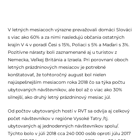
V letných mesiacoch výrazne prevažovali domáci Slováci
s viac ako 60% a za nimi nasledujú občania ostatných
krajín V 4 v poradí Česi s 15%, Poliaci s 5% a Maďari s 3%.
Pozitívne nárasty boli zaznamenané aj u turistov z
Nemecka, Veľkej Británia a Izraela. Pri porovnaní oboch
letných prázdninových mesiacov je potrebné
konštatovať, že tohtoročný august bol nielen
najúspešnejším mesiacom roka 2018 čo sa týka počtu
ubytovaných návštevníkov, ale bol až o viac ako 30%
silnejší, ako druhý letný prázdninový mesiac júl.
Od počtov ubytovaných hostí v RVT sa odvíja aj celkový
počet návštevníkov v regióne Vysoké Tatry /tj.
ubytovaných aj jednodenných návštevníkov spolu/.
Týchto bolo v júli 2018 cca 240 000 osôb oproti júlu 2017