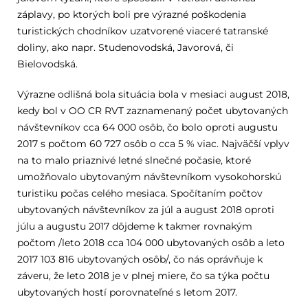
záplavy, po ktorých boli pre výrazné poškodenia
turistických chodníkov uzatvorené viaceré tatranské
doliny, ako napr. Studenovodská, Javorová, či
Bielovodská.
Výrazne odlišná bola situácia bola v mesiaci august 2018,
kedy bol v OO CR RVT zaznamenaný počet ubytovaných
návštevníkov cca 64 000 osôb, čo bolo oproti augustu
2017 s počtom 60 727 osôb o cca 5 % viac. Najväčší vplyv
na to malo priaznivé letné slnečné počasie, ktoré
umožňovalo ubytovaným návštevníkom vysokohorskú
turistiku počas celého mesiaca. Spočítaním počtov
ubytovaných návštevníkov za júl a august 2018 oproti
júlu a augustu 2017 dôjdeme k takmer rovnakým
počtom /leto 2018 cca 104 000 ubytovaných osôb a leto
2017 103 816 ubytovaných osôb/, čo nás oprávňuje k
záveru, že leto 2018 je v plnej miere, čo sa týka počtu
ubytovaných hostí porovnateľné s letom 2017.