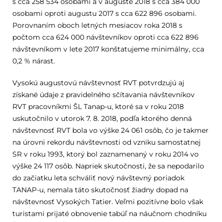
s cca 258 534 osobami a v auguste 2018 s cca 384 000
osobami oproti augustu 2017 s cca 622 896 osobami.
Porovnaním oboch letných mesiacov roka 2018 s
počtom cca 624 000 návštevníkov oproti cca 622 896
návštevníkom v lete 2017 konštatujeme minimálny, cca
0,2 % nárast.
Vysokú augustovú návštevnosť RVT potvrdzujú aj
získané údaje z pravidelného sčítavania návštevníkov
RVT pracovníkmi ŠL Tanap-u, ktoré sa v roku 2018
uskutočnilo v utorok 7. 8. 2018, podľa ktorého denná
návštevnosť RVT bola vo výške 24 061 osôb, čo je takmer
na úrovni rekordu návštevnosti od vzniku samostatnej
SR v roku 1993, ktorý bol zaznamenaný v roku 2014 vo
výške 24 117 osôb. Napriek skutočnosti, že sa nepodarilo
do začiatku leta schváliť nový návštevný poriadok
TANAP-u, nemala táto skutočnosť žiadny dopad na
návštevnosť Vysokých Tatier. Veľmi pozitívne bolo však
turistami prijaté obnovenie tabúľ na náučnom chodníku