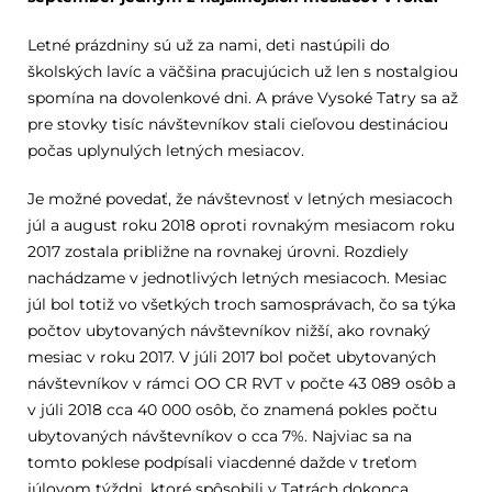
Letné prázdniny sú už za nami, deti nastúpili do
školských lavíc a väčšina pracujúcich už len s nostalgiou
spomína na dovolenkové dni. A práve Vysoké Tatry sa až
pre stovky tisíc návštevníkov stali cieľovou destináciou
počas uplynulých letných mesiacov.
Je možné povedať, že návštevnosť v letných mesiacoch
júl a august roku 2018 oproti rovnakým mesiacom roku
2017 zostala približne na rovnakej úrovni. Rozdiely
nachádzame v jednotlivých letných mesiacoch. Mesiac
júl bol totiž vo všetkých troch samosprávach, čo sa týka
počtov ubytovaných návštevníkov nižší, ako rovnaký
mesiac v roku 2017. V júli 2017 bol počet ubytovaných
návštevníkov v rámci OO CR RVT v počte 43 089 osôb a
v júli 2018 cca 40 000 osôb, čo znamená pokles počtu
ubytovaných návštevníkov o cca 7%. Najviac sa na
tomto poklese podpísali viacdenné dažde v treťom
júlovom týždni, ktoré spôsobili v Tatrách dokonca