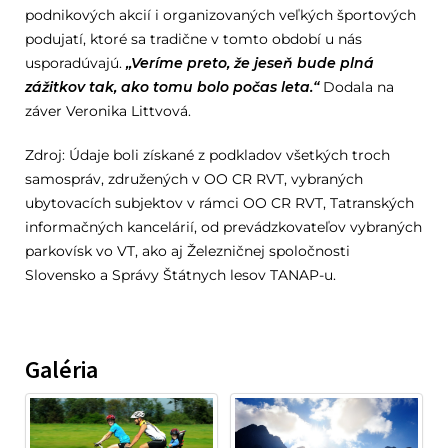
podnikových akcií i organizovaných veľkých športových
podujatí, ktoré sa tradične v tomto období u nás
usporadúvajú.
„Veríme preto, že jeseň bude plná
zážitkov tak, ako tomu bolo počas leta.“
Dodala na
záver Veronika Littvová.
Zdroj: Údaje boli získané z podkladov všetkých troch
samospráv, združených v OO CR RVT, vybraných
ubytovacích subjektov v rámci OO CR RVT, Tatranských
informačných kancelárií, od prevádzkovateľov vybraných
parkovísk vo VT, ako aj Železničnej spoločnosti
Slovensko a Správy Štátnych lesov TANAP-u.
Galéria