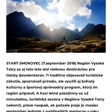
STARÝ SMOKOVEC (7.september 2018) Región Vysoké
Tatry sa aj toto leto stal cieľovou destináciou pre
tisícky dovolenkárov. Tí tradične objavovali turistické
zákutia, spoznávali prírodu, ale využili aj bohatý
kultúrny a športový sprievodný program, ktorý im
región pripravil. A hoci letné prázdniny sú už
minulosťou, turistická sezóna v Regióne Vysoké Tatry
nekončí, práve naopak, ak počasie praje je mesiac
september jedným z najsilnejších mesiacov v roku.