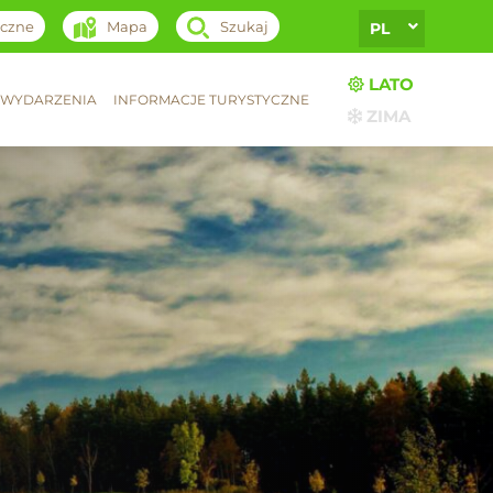
yczne
Mapa
Szukaj
PL
LATO
WYDARZENIA
INFORMACJE TURYSTYCZNE
ZIMA