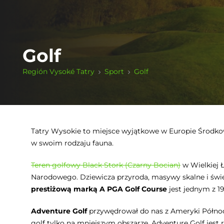
Golf
Región Vysoké Tatry
Sport
Golf
Tatry Wysokie to miejsce wyjątkowe w Europie Środkowe
w swoim rodzaju fauna.
Teren golfowy Black Stork (Czarny Bocian)
w Wielkiej 
Narodowego. Dziewicza przyroda, masywy skalne i świeże
prestiżową marką A PGA Golf Course
jest jednym z 19
Adventure Golf
przywędrował do nas z Ameryki Północn
golf tylko na mniejszym obszarze. Adventure Golf jes