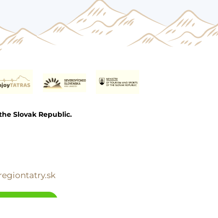
the Slovak Republic.
egiontatry.sk
tuj się z nami