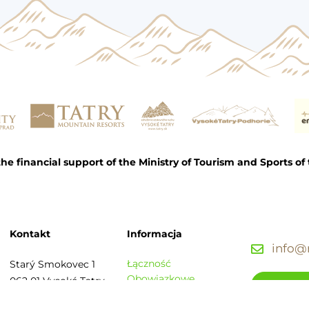
e financial support of the Ministry of Tourism and Sports of 
Kontakt
Informacja
info@r
Łączność
Starý Smokovec 1
Obowiązkowe
062 01 Vysoké Tatry
Skontak
ujawnienie