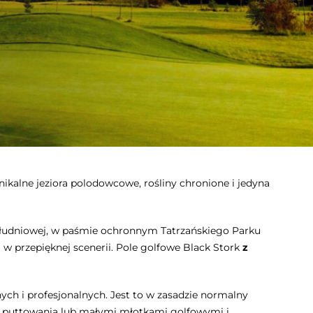
ikalne jeziora polodowcowe, rośliny chronione i jedyna
ołudniowej, w paśmie ochronnym Tatrzańskiego Parku
 w przepięknej scenerii. Pole golfowe Black Stork
z
ych i profesjonalnych. Jest to w zasadzie normalny
do puttowania lub małymi młotkami golfowymi i