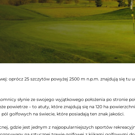
j: oprócz 25 szczytów powyżej 2500 m n.p.m. znajdują się tu un
Łomnicy słynie ze swojego wyjątkowego położenia po stronie p
 powietrze – to atuty, które znajdują się na 120 ha powierzchni
 pól golfowych na świecie, które posiadają ten znak jakości.
ej, gdzie jest jednym z najpopularniejszych sportów rekreacyjn
t rozgrywany na sztucznej trawie golfowej z kijkami golfowymi 