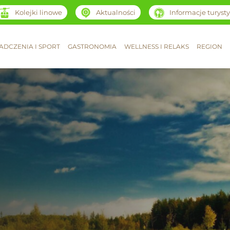
Kolejki linowe
Aktualności
Informacje turyst
ADCZENIA I SPORT
GASTRONOMIA
WELLNESS I RELAKS
REGION