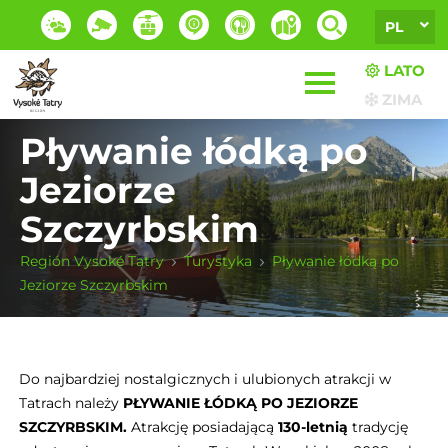
PL
LATO
ZIMA
Pływanie łódką po
Jeziorze
Szczyrbskim
Región Vysoké Tatry
Turystyka
Pływanie łódką po
Jeziorze Szczyrbskim
Do najbardziej nostalgicznych i ulubionych atrakcji w
Tatrach należy
PŁYWANIE ŁÓDKĄ PO JEZIORZE
SZCZYRBSKIM.
Atrakcję posiadającą
130-letnią
tradycję