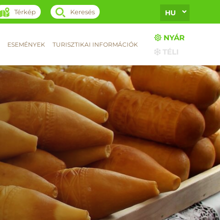
Térkép
Keresés
HU
NYÁR
ESEMÉNYEK
TURISZTIKAI INFORMÁCIÓK
TÉLI