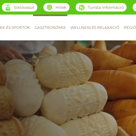
Siklóvasút
Hírek
Turista információ
EK ÉS SPORTOK
GASZTRONÓMIA
WELLNESS ÉS RELAXÁCIÓ
RÉGIÓ