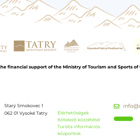
e financial support of the Ministry of Tourism and Sports of 
Starý Smokovec 1
info@r
Elérhetőségek
062 01 Vysoké Tatry
Kötelező közzététel
Turista információs
központok