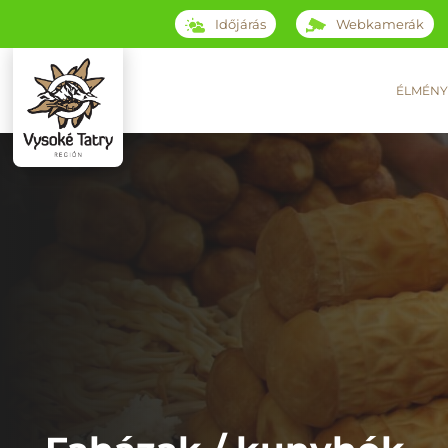
Időjárás
Webkamerák
ÉLMÉNY