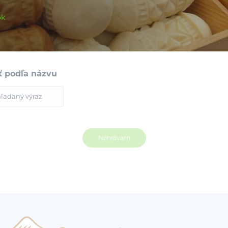
ók
ť podľa názvu
Nahrávam