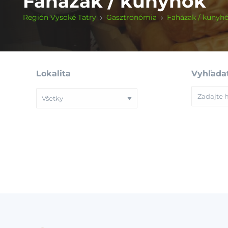
Faházak / kunyhók
Región Vysoké Tatry
Gasztronómia
Faházak / kunyh
Lokalita
Vyhľada