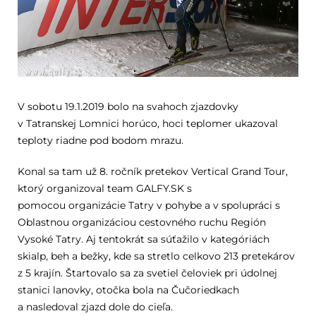
V sobotu 19.1.2019 bolo na svahoch zjazdovky
v Tatranskej Lomnici horúco, hoci teplomer ukazoval
teploty riadne pod bodom mrazu.
Konal sa tam už 8. ročník pretekov Vertical Grand Tour,
ktorý organizoval team GALFY.SK s
pomocou organizácie Tatry v pohybe a v spolupráci s
Oblastnou organizáciou cestovného ruchu Región
Vysoké Tatry. Aj tentokrát sa súťažilo v kategóriách
skialp, beh a bežky, kde sa stretlo celkovo 213 pretekárov
z 5 krajín. Štartovalo sa za svetiel čeloviek pri údolnej
stanici lanovky, otočka bola na Čučoriedkach
a nasledoval zjazd dole do cieľa.