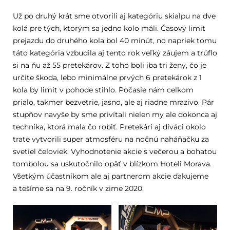
Už po druhý krát sme otvorili aj kategóriu skialpu na dve
kolá pre tých, ktorým sa jedno kolo máli. Časový limit
prejazdu do druhého kola bol 40 minút, no napriek tomu
táto kategória vzbudila aj tento rok veľký záujem a trúflo
si na ňu až 55 pretekárov. Z toho boli iba tri ženy, čo je
určite škoda, lebo minimálne prvých 6 pretekárok z 1
kola by limit v pohode stihlo. Počasie nám celkom
prialo, takmer bezvetrie, jasno, ale aj riadne mrazivo. Pár
stupňov navyše by sme privítali nielen my ale dokonca aj
technika, ktorá mala čo robiť. Pretekári aj diváci okolo
trate vytvorili super atmosféru na nočnú naháňačku za
svetiel čeloviek. Vyhodnotenie akcie s večerou a bohatou
tombolou sa uskutočnilo opäť v blízkom Hoteli Morava.
Všetkým účastníkom ale aj partnerom akcie ďakujeme
a tešíme sa na 9. ročník v zime 2020.