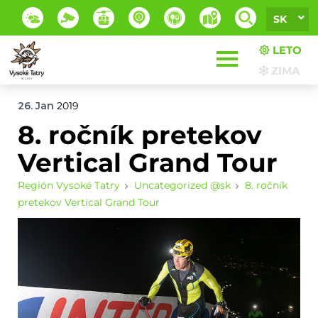
SK
LETO
ZIMA
26. Jan
2019
8. ročník pretekov
Vertical Grand Tour
Región Vysoké Tatry
Uncategorized @sk
8. ročník
pretekov Vertical Grand Tour