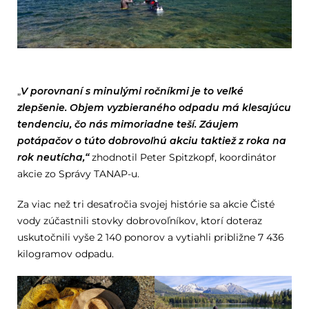
„
V porovnaní s minulými ročníkmi je to veľké
zlepšenie. Objem vyzbieraného odpadu má klesajúcu
tendenciu, čo nás mimoriadne teší. Záujem
potápačov o túto dobrovoľnú akciu taktiež z roka na
rok neutícha,“
zhodnotil Peter Spitzkopf, koordinátor
akcie zo Správy TANAP-u.
Za viac než tri desaťročia svojej histórie sa akcie Čisté
vody zúčastnili stovky dobrovoľníkov, ktorí doteraz
uskutočnili vyše 2 140 ponorov a vytiahli približne 7 436
kilogramov odpadu.