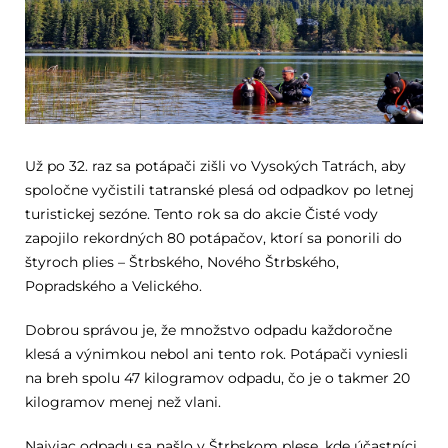
Už po 32. raz sa potápači zišli vo Vysokých Tatrách, aby
spoločne vyčistili tatranské plesá od odpadkov po letnej
turistickej sezóne. Tento rok sa do akcie Čisté vody
zapojilo rekordných 80 potápačov, ktorí sa ponorili do
štyroch plies – Štrbského, Nového Štrbského,
Popradského a Velického.
Dobrou správou je, že množstvo odpadu každoročne
klesá a výnimkou nebol ani tento rok. Potápači vyniesli
na breh spolu 47 kilogramov odpadu, čo je o takmer 20
kilogramov menej než vlani.
Najviac odpadu sa našlo v Štrbskom plese, kde účastníci