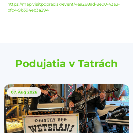
https://map.visitpoprad.sk/event/4aa268ad-8e00-43a3-
bfc4-9b394eb3a294
Podujatia v Tatrách
07. Aug
2026