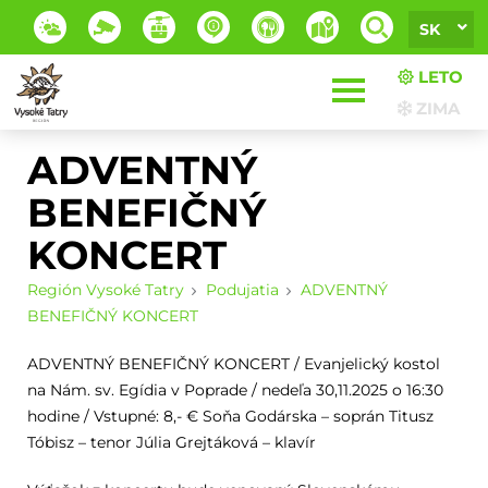
SK
LETO
ZIMA
ADVENTNÝ
BENEFIČNÝ
KONCERT
Región Vysoké Tatry
Podujatia
ADVENTNÝ
BENEFIČNÝ KONCERT
ADVENTNÝ BENEFIČNÝ KONCERT / Evanjelický kostol
na Nám. sv. Egídia v Poprade / nedeľa 30,11.2025 o 16:30
hodine / Vstupné: 8,- € Soňa Godárska – soprán Titusz
Tóbisz – tenor Júlia Grejtáková – klavír