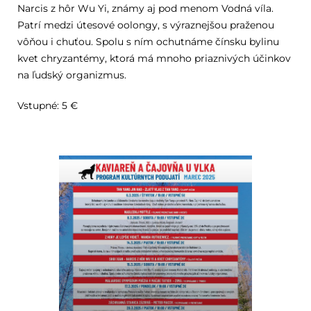
Narcis z hôr Wu Yi, známy aj pod menom Vodná víla.
Patrí medzi útesové oolongy, s výraznejšou praženou
vôňou i chuťou. Spolu s ním ochutnáme čínsku bylinu
kvet chryzantémy, ktorá má mnoho priaznivých účinkov
na ľudský organizmus.
Vstupné: 5 €