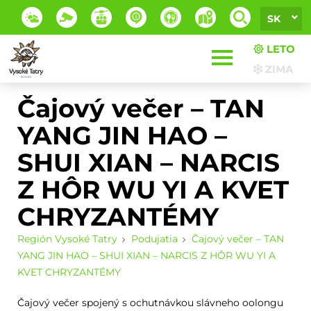
SK
LETO
ZIMA
Čajový večer – TAN
YANG JIN HAO –
SHUI XIAN – NARCIS
Z HÔR WU YI A KVET
CHRYZANTÉMY
Región Vysoké Tatry
Podujatia
Čajový večer – TAN
YANG JIN HAO – SHUI XIAN – NARCIS Z HÔR WU YI A
KVET CHRYZANTÉMY
Čajový večer spojený s ochutnávkou slávneho oolongu