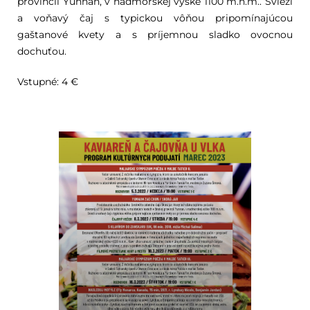
provincii Yunnan, v nadmorskej výške 1100 m.n.m.. Svieži
a voňavý čaj s typickou vôňou pripomínajúcou
gaštanové kvety a s príjemnou sladko ovocnou
dochuťou.
Vstupné: 4 €