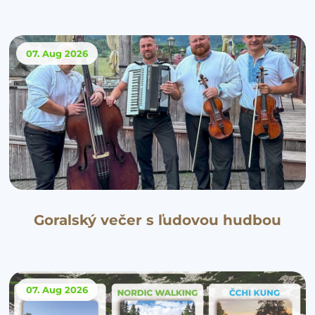
07. Aug
2026
Goralský večer s ľudovou hudbou
07. Aug
2026