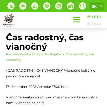
SK
LETO
ZIMA
Čas radostný, čas
vianočný
Región Vysoké Tatry
Podujatia
Čas radostný, čas
vianočný
• ČAS RADOSTNÝ, ČAS VIANOČNÝ /vianočné kultúrne
pásmo pre verejnosť
17. december 2025 / streda/ 17:00 hod.
Vianočné sviatky sú už pred dverami – príďte sa spolu s
nami vianočne naladiť!