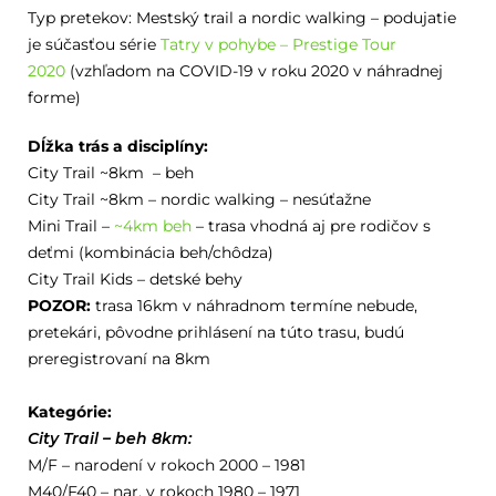
Typ pretekov: Mestský trail a nordic walking – podujatie
je súčasťou série
Tatry v pohybe – Prestige Tour
2020
(vzhľadom na COVID-19 v roku 2020 v náhradnej
forme)
Dĺžka trás a disciplíny:
City Trail ~8km – beh
City Trail ~8km – nordic walking – nesúťažne
Mini Trail –
~4km beh
– trasa vhodná aj pre rodičov s
deťmi (kombinácia beh/chôdza)
City Trail Kids – detské behy
POZOR:
trasa 16km v náhradnom termíne nebude,
pretekári, pôvodne prihlásení na túto trasu, budú
preregistrovaní na 8km
Kategórie:
City Trail – beh 8km:
M/F – narodení v rokoch 2000 – 1981
M40/F40 – nar. v rokoch 1980 – 1971