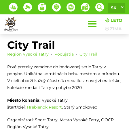
SK
LETO
ZIMA
City Trail
Región Vysoké Tatry
Podujatia
City Trail
Prvé preteky zaradené do bodovanej série Tatry v
pohybe. Unikátna kombinácia behu mestom a prírodou.
V cieli obdrží každý účastník medailu z novej zberateľskej
kolekcie medailí Tatry v pohybe 2020.
Miesto konania:
Vysoké Tatry
štart/cieľ:
Hrebienok Resort
, Starý Smokovec
Organizátori: Sport Tatry, Mesto Vysoké Tatry, OOCR
Región Vysoké Tatry