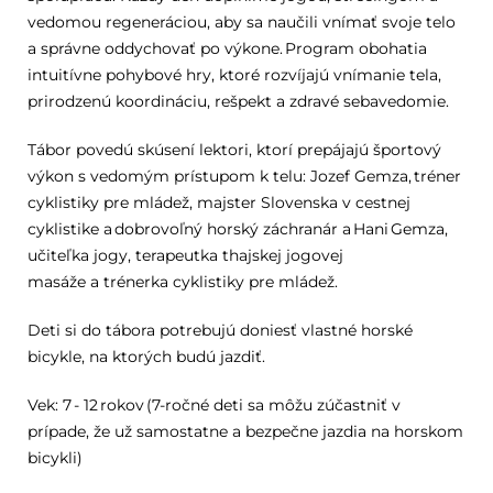
vedomou regeneráciou, aby sa naučili vnímať svoje telo
a správne oddychovať po výkone.
Program obohatia
intuitívne pohybové hry, ktoré rozvíjajú vnímanie tela,
prirodzenú koordináciu, rešpekt a zdravé sebavedomie.
Tábor povedú skúsení lektori, ktorí prepájajú športový
výkon s vedomým prístupom k telu: Jozef Gemza, tréner
cyklistiky pre mládež, majster Slovenska v cestnej
cyklistike a dobrovoľný horský záchranár a Hani Gemza,
učiteľka jogy, terapeutka thajskej jogovej
masáže a trénerka cyklistiky pre mládež.
Deti si do tábora potrebujú doniesť vlastné horské
bicykle, na ktorých budú jazdiť.
Vek:
7 - 12 rokov (7-ročné deti sa môžu zúčastniť v
prípade, že už samostatne a bezpečne jazdia na horskom
bicykli)