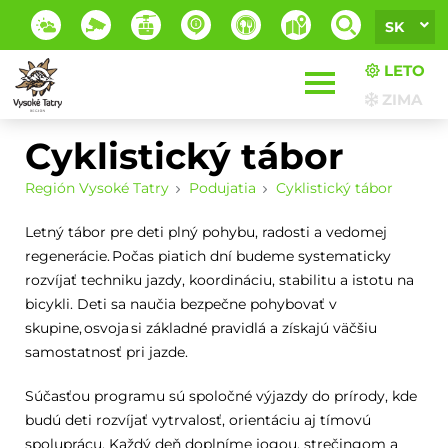
SK
LETO
ZIMA
Cyklistický tábor
Región Vysoké Tatry
Podujatia
Cyklistický tábor
Letný tábor pre deti plný pohybu, radosti a vedomej
regenerácie. Počas piatich dní budeme systematicky
rozvíjať techniku jazdy, koordináciu, stabilitu a istotu na
bicykli. Deti sa naučia bezpečne pohybovať v
skupine, osvoja si základné pravidlá a získajú väčšiu
samostatnosť pri jazde.
Súčasťou programu sú spoločné výjazdy do prírody, kde
budú deti rozvíjať vytrvalosť, orientáciu aj tímovú
spoluprácu. Každý deň doplníme jogou, strečingom a