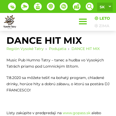
SK
LETO
ZIMA
DANCE HIT MIX
Región Vysoké Tatry
Podujatia
DANCE HIT MIX
Music Pub Humno Tatry – tanec a hudba vo Vysokých
Tatrách priamo pod Lomnickým štítom.
7.8.2020 sa môžete tešiť na bohatý program, chladené
drinky, horúce hity a dobrú zábavu, o ktorú sa postára DJ
FRANCESCO!
Lísty zakúpite v predpredaji na
www.gopass.sk
alebo