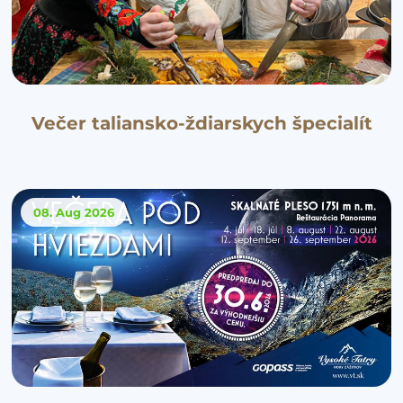
Večer taliansko-ždiarskych špecialít
08. Aug
2026