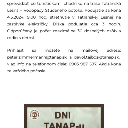
sprevádzať po turistickom chodníku na trase Tatranská
Lesná – Vodopády Studeného potoka. Podujatie sa koná
4.5.2024, 9.00 hod, stretnutie v Tatranskej Lesnej na
zastávke električky. Dĺžka podujatia cca 3 hodín.
Odporúčaný je počet maximálne 30 dospelých osôb a
rodín s deťmi.
Prihlásiť sa môžete na mailovej adrese:
peter.zimmermann@tanap.sk a pavol.tajbos@tanap.sk,
viac info na telefónnom čísle: 0903 987 597. Akcia koná
za každého počasia.