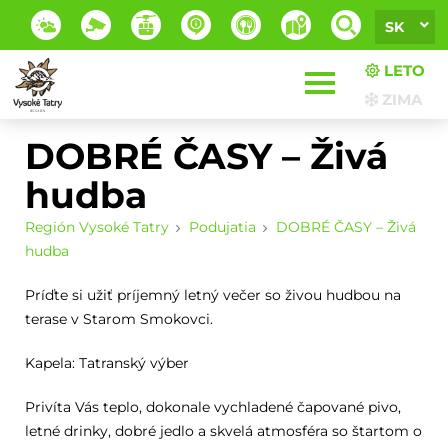
SK
LETO
ZIMA
DOBRÉ ČASY – Živá
hudba
Región Vysoké Tatry
Podujatia
DOBRÉ ČASY – Živá
hudba
Príďte si užiť príjemný letný večer so živou hudbou na
terase v Starom Smokovci.
Kapela: Tatranský výber
Privíta Vás teplo, dokonale vychladené čapované pivo,
letné drinky, dobré jedlo a skvelá atmosféra so štartom o