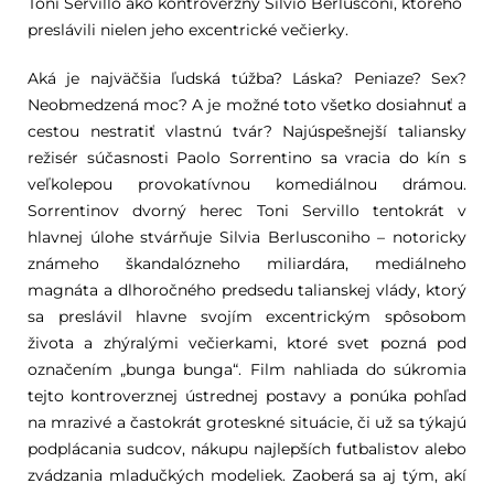
Toni Servillo ako kontroverzný Silvio Berlusconi, ktorého
preslávili nielen jeho excentrické večierky.
Aká je najväčšia ľudská túžba? Láska? Peniaze? Sex?
Neobmedzená moc? A je možné toto všetko dosiahnuť a
cestou nestratiť vlastnú tvár? Najúspešnejší taliansky
režisér súčasnosti Paolo Sorrentino sa vracia do kín s
veľkolepou provokatívnou komediálnou drámou.
Sorrentinov dvorný herec Toni Servillo tentokrát v
hlavnej úlohe stvárňuje Silvia Berlusconiho – notoricky
známeho škandalózneho miliardára, mediálneho
magnáta a dlhoročného predsedu talianskej vlády, ktorý
sa preslávil hlavne svojím excentrickým spôsobom
života a zhýralými večierkami, ktoré svet pozná pod
označením „bunga bunga“. Film nahliada do súkromia
tejto kontroverznej ústrednej postavy a ponúka pohľad
na mrazivé a častokrát groteskné situácie, či už sa týkajú
podplácania sudcov, nákupu najlepších futbalistov alebo
zvádzania mladučkých modeliek. Zaoberá sa aj tým, akí