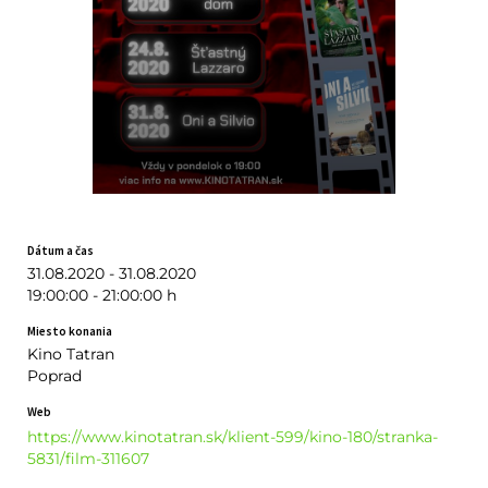
Dátum a čas
31.08.2020 - 31.08.2020
19:00:00 - 21:00:00 h
Miesto konania
Kino Tatran
Poprad
Web
https://www.kinotatran.sk/klient-599/kino-180/stranka-
5831/film-311607