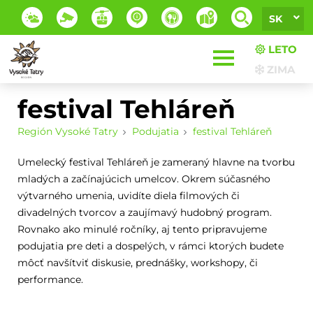
SK
LETO
ZIMA
festival Tehláreň
Región Vysoké Tatry
Podujatia
festival Tehláreň
Umelecký festival Tehláreň je zameraný hlavne na tvorbu
mladých a začínajúcich umelcov. Okrem súčasného
výtvarného umenia, uvidíte diela filmových či
divadelných tvorcov a zaujímavý hudobný program.
Rovnako ako minulé ročníky, aj tento pripravujeme
podujatia pre deti a dospelých, v rámci ktorých budete
môcť navšítviť diskusie, prednášky, workshopy, či
performance.