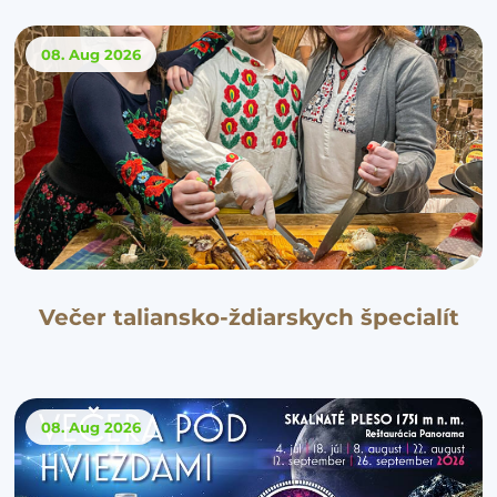
08. Aug
2026
Večer taliansko-ždiarskych špecialít
08. Aug
2026