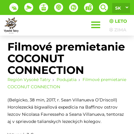
SK
LETO
ZIMA
Filmové premietanie
COCONUT
CONNECTION
Región Vysoké Tatry
Podujatia
Filmové premietanie
COCONUT CONNECTION
(Belgicko, 38 min, 2017, r. Sean Villanueva O’Driscoll)
Horolezecká bigwallová expedícia na Baffinov ostrov
lezcov Nicolasa Favresseho a Seana Villanueva, tentoraz
aj v sprievode talianskych lezeckých kolegov.