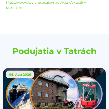
https://www.kaviarenacajovnauvlka.sk/aktualny-
program/
Podujatia v Tatrách
08. Aug
2026