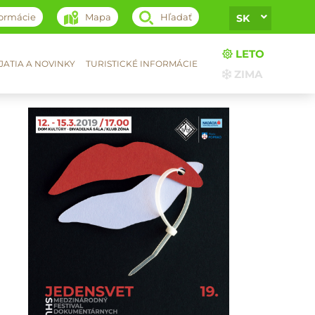
formácie
Mapa
Hľadať
SK
LETO
ATIA A NOVINKY
TURISTICKÉ INFORMÁCIE
ZIMA