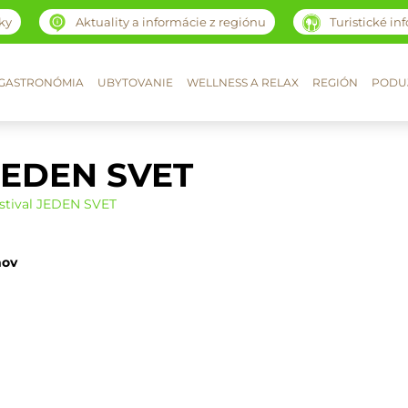
ky
Aktuality a informácie z regiónu
Turistické in
GASTRONÓMIA
UBYTOVANIE
WELLNESS A RELAX
REGIÓN
PODUJ
 JEDEN SVET
estival JEDEN SVET
mov