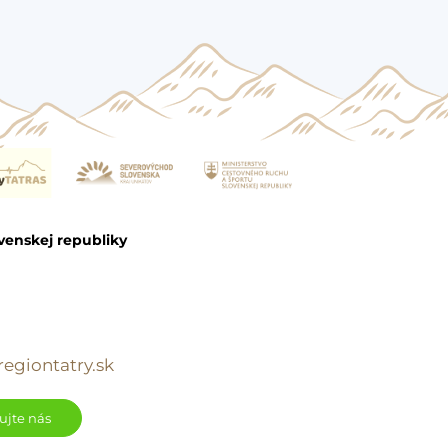
venskej republiky
egiontatry.sk
ujte nás