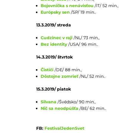
Bojovníčka s nenávisťou
/IT/ 52 min.,
Európsky sen
/SP/ 19 min..
13.3.2019/ streda
Cudzinec v raji
/NL/ 73 min.,
Bez identity
/USA/ 96 min..
14.3.2019/ štvrtok
Čističi
/DE/ 88 min.,
Dôstojne zomrieť
/NL/ 52 min..
15.3.2019/ piatok
Silvana
/Švédsko/ 90 min.,
Nič sa neodpúšťa
/BE/ 62 min..
FB:
FestivalJedenSvet