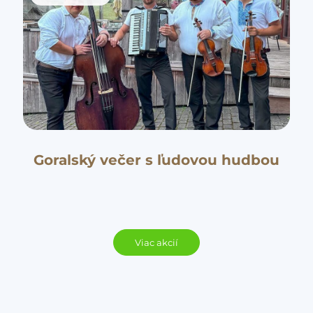
Goralský večer s ľudovou hudbou
Viac akcií