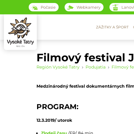
Počasie
Webkamery
Lanov
ZÁŽITKY A ŠPORT
Filmový festival
Región Vysoké Tatry
Podujatia
Filmový f
Medzinárodný festival dokumentárnych fil
PROGRAM:
12.3.2019/ utorok
Zlodeji času
/FR/ 84 min.,