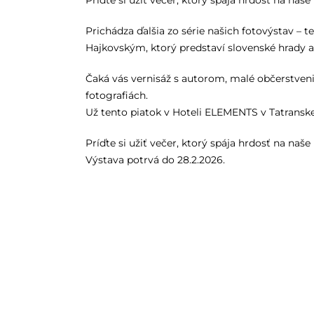
Príďte si užiť večer, ktorý spája hrdosť na n
Prichádza ďalšia zo série našich fotovýstav 
Hajkovským, ktorý predstaví slovenské hrady
Čaká vás vernisáž s autorom, malé občerstveni
fotografiách.
Už tento piatok v Hoteli ELEMENTS v Tatranske
Príďte si užiť večer, ktorý spája hrdosť na n
Výstava potrvá do 28.2.2026.