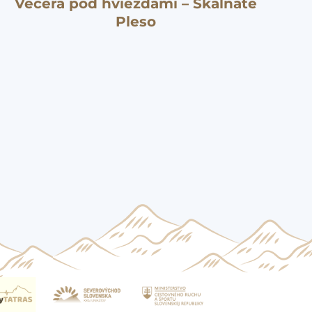
Večera pod hviezdami – Skalnaté
Pleso