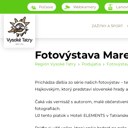
Počasie
Webkamery
Lanov
ZÁŽITKY A ŠPORT
Fotovýstava Mar
Región Vysoké Tatry
Podujatia
Fotovýsta
Prichádza ďalšia zo série našich fotovýstav 
Hajkovským, ktorý predstaví slovenské hrady
Čaká vás vernisáž s autorom, malé občerstveni
fotografiách.
Už tento piatok v Hoteli ELEMENTS v Tatranske