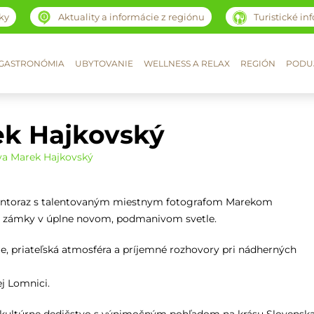
ky
Aktuality a informácie z regiónu
Turistické in
GASTRONÓMIA
UBYTOVANIE
WELLNESS A RELAX
REGIÓN
PODUJ
ek Hajkovský
va Marek Hajkovský
– tentoraz s talentovaným miestnym fotografom Marekom
 a zámky v úplne novom, podmanivom svetle.
e, priateľská atmosféra a príjemné rozhovory pri nádherných
j Lomnici.