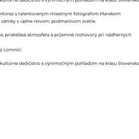
aše kultúrne dedičstvo s výnimočným pohľadom na krásu Slovenska
– tentoraz s talentovaným miestnym fotografom Marekom
 a zámky v úplne novom, podmanivom svetle.
e, priateľská atmosféra a príjemné rozhovory pri nádherných
j Lomnici.
aše kultúrne dedičstvo s výnimočným pohľadom na krásu Slovenska