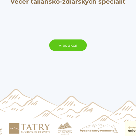
Večer taliansko-ždiarskych špecialít
Viac akcií