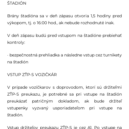
ŠTADIÓN
Brány štadióna sa v deň zápasu otvoria 1,5 hodiny pred
výkopom, tj. o 16:00 hod., ak nebude rozhodnuté inak.
V deň zápasu budú pred vstupom na štadióne prebiehať
kontroly:
· bezpečnostná prehliadka a následne vstup cez turnikety
na štadión
VSTUP ZŤP-S VOZIČKÁR
V prípade vozíčkarov s doprovodom, ktorí sú držiteľmi
ZŤP-S preukazu, je potrebné sa pri vstupe na štadión
preukázať patričným dokladom, ak bude držiteľ
vstupenky vyzvaný usporiadateľom pri vstupe na
štadión.
Vstup držiteľov preukazu ZŤP-S je cez A1. Po vstupe na