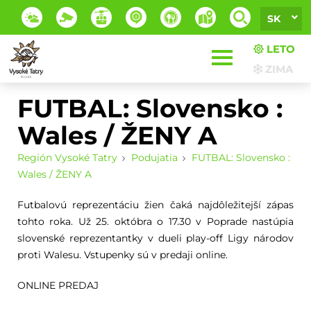
SK
LETO
ZIMA
FUTBAL: Slovensko :
Wales / ŽENY A
Región Vysoké Tatry
Podujatia
FUTBAL: Slovensko :
Wales / ŽENY A
Futbalovú reprezentáciu žien čaká najdôležitejší zápas
tohto roka. Už 25. októbra o 17.30 v Poprade nastúpia
slovenské reprezentantky v dueli play-off Ligy národov
proti Walesu. Vstupenky sú v predaji online.
ONLINE PREDAJ