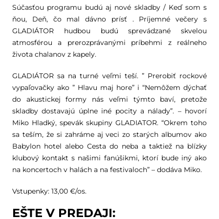
Súčasťou programu budú aj nové skladby / Keď som s
ňou, Deň, čo mal dávno prísť . Príjemné večery s
GLADIÁTOR hudbou budú sprevádzané skvelou
atmosférou a prerozprávanými príbehmi z reálneho
života chalanov z kapely.
GLADIÁTOR sa na turné veľmi teší. ” Prerobiť rockové
vypaľovačky ako ” Hlavu maj hore” i “Nemôžem dýchať
do akustickej formy nás veľmi týmto baví, pretože
skladby dostavajú úplne iné pocity a nálady”. – hovorí
Miko Hladký, spevák skupiny GLADIATOR. “Okrem toho
sa teším, že si zahráme aj veci zo starých albumov ako
Babylon hotel alebo Cesta do neba a taktiež na blízky
klubový kontakt s našimi fanúšikmi, ktorí bude iný ako
na koncertoch v halách a na festivaloch” – dodáva Miko.
Vstupenky: 13,00 €/os.
EŠTE V PREDAJI: