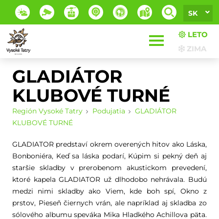
SK
LETO
ZIMA
GLADIÁTOR
KLUBOVÉ TURNÉ
Región Vysoké Tatry
Podujatia
GLADIÁTOR
KLUBOVÉ TURNÉ
GLADIATOR predstaví okrem overených hitov ako Láska,
Bonboniéra, Keď sa láska podarí, Kúpim si pekný deň aj
staršie skladby v prerobenom akustickom prevedení,
ktoré kapela GLADIATOR už dlhodobo nehrávala. Budú
medzi nimi skladby ako Viem, kde boh spí, Okno z
prstov, Pieseň čiernych vrán, ale napríklad aj skladba zo
sólového albumu speváka Mika Hladkého Achillova päta.