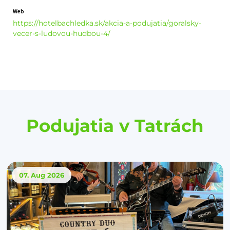
Web
https://hotelbachledka.sk/akcia-a-podujatia/goralsky-
vecer-s-ludovou-hudbou-4/
Podujatia v Tatrách
07. Aug
2026