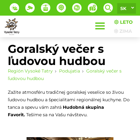
SK
LETO
ZIMA
Goralský večer s
ľudovou hudbou
Región Vysoké Tatry
Podujatia
Goralský večer s
ľudovou hudbou
Zažite atmosféru tradičnej goralskej veselice so živou
ľudovou hudbou a špecialitami regionálnej kuchyne. Do
tanca a spevu vám zahrá
Hudobná skupina
Favorit.
Tešíme sa na Vašu návštevu.