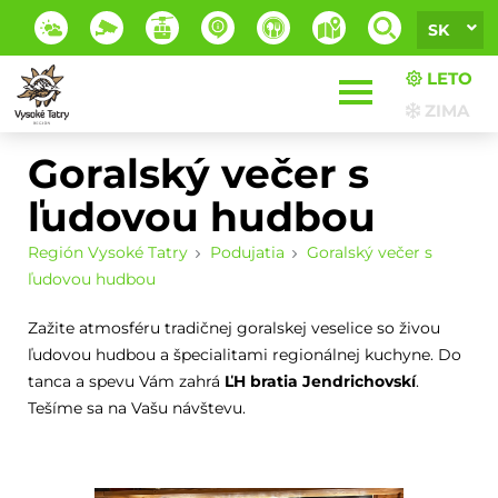
SK
LETO
ZIMA
Goralský večer s
ľudovou hudbou
Región Vysoké Tatry
Podujatia
Goralský večer s
ľudovou hudbou
Zažite atmosféru tradičnej goralskej veselice so živou
ľudovou hudbou a špecialitami regionálnej kuchyne. Do
tanca a spevu Vám zahrá
ĽH bratia Jendrichovskí
.
Tešíme sa na Vašu návštevu.