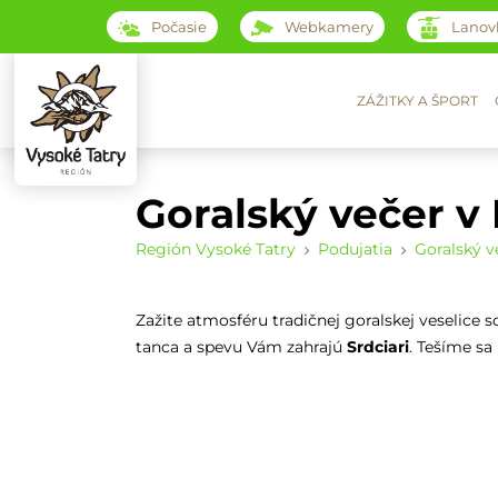
Počasie
Webkamery
Lanov
ZÁŽITKY A ŠPORT
Goralský večer v
Región Vysoké Tatry
Podujatia
Goralský v
Zažite atmosféru tradičnej goralskej veselice
tanca a spevu Vám zahrajú
Srdciari
. Tešíme sa