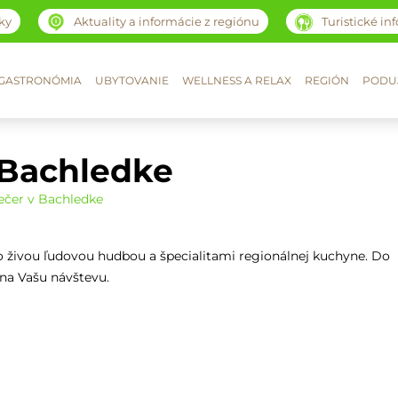
ky
Aktuality a informácie z regiónu
Turistické in
GASTRONÓMIA
UBYTOVANIE
WELLNESS A RELAX
REGIÓN
PODUJ
 Bachledke
ečer v Bachledke
 so živou ľudovou hudbou a špecialitami regionálnej kuchyne. Do
 na Vašu návštevu.