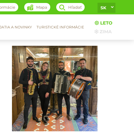
formácie
Mapa
Hľadať
SK
LETO
ATIA A NOVINKY
TURISTICKÉ INFORMÁCIE
ZIMA