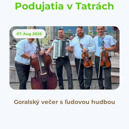
Podujatia v Tatrách
07. Aug
2026
Goralský večer s ľudovou hudbou