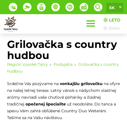
SK
LETO
ZIMA
Grilovačka s country
hudbou
Región Vysoké Tatry
Podujatia
Grilovačka s country
hudbou
Srdečne Vás pozývame na
vonkajšiu grilovačku
na ofyre
na našej letnej terase. Letný vánok s nádychom slastnej
arómy navnadí vaše chuťové poháriky a žiadnej
tradičnej
opečenej špecialite
už neodoláte. Do tanca a
spevu Vám zahrá obľúbené Country Duo Weteráni.
Tešíme sa na Vašu návštevu.