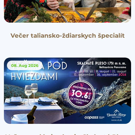
Večer taliansko-ždiarskych špecialít
08. Aug
2026