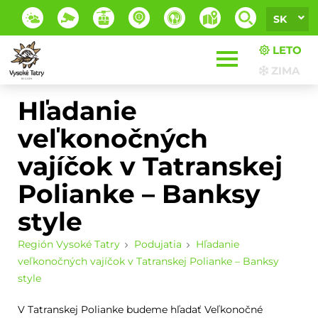
SK
LETO
ZIMA
Hľadanie
veľkonočných
vajíčok v Tatranskej
Polianke – Banksy
style
Región Vysoké Tatry
Podujatia
Hľadanie
veľkonočných vajíčok v Tatranskej Polianke – Banksy
style
V Tatranskej Polianke budeme hľadať Veľkonočné