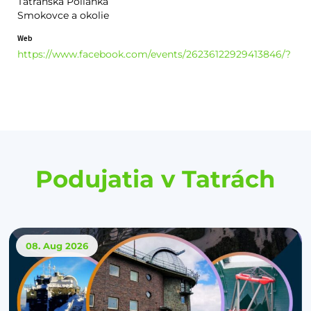
Tatranská Polianka
Smokovce a okolie
Web
https://www.facebook.com/events/26236122929413846/?
Podujatia v Tatrách
08. Aug
2026