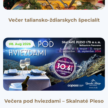
Večer taliansko-ždiarskych špecialít
08. Aug
2026
Večera pod hviezdami – Skalnaté Pleso