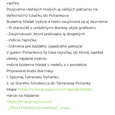
vajíčka.
Pozývame všetkých malých aj veľkých pátračov na
Veľkonočnú túlačku do Poliankova
Budeme hľadať indície a niečo zaujímavé sa aj dozvieme
• 15 stanovíšť s unikátnymi Banksy-style grafikami.
• Zaujímavosti, ktoré prekvapia aj dospelých
• Indície, tajnička.
• Odmena pre každého úspešného pátrača!
V galérii Poliankovo ťa čaká tajnička, do ktorej zapíšeš
všetky nájdené indície.
Indície budeme hľadať v nedeľu a v pondelok.
Pripravené budú dve trasy:
1. Spoznaj Tatranskú Polianku
2. zo Starého Smokovca do Tatranskej Polianky
Mapa:
https://www.google.com/maps/d/u/0/edit…
Hárok na hľadanie:
https://drive.google.com/
…/1Rh3YFNEAl2m2mweRda7…/view…