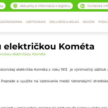
ky
Aktuality a informácie z regiónu
Turistické in
GASTRONÓMIA
UBYTOVANIE
WELLNESS A RELAX
REGIÓN
PODUJ
u električkou Kométa
orickou električkou Kométa
storickej električke Kométa z roku 1913 je výnimočný zážitok 
 Poprade a využite na cestovanie medzi tatranskými stredisk