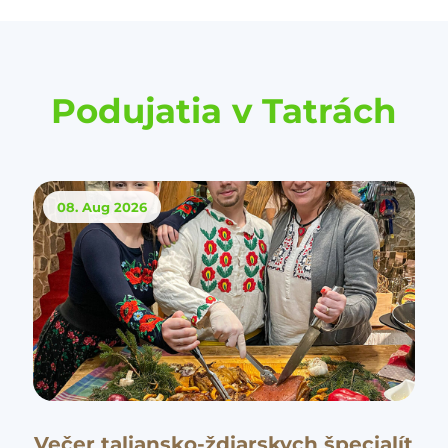
Podujatia v Tatrách
08. Aug
2026
Večer taliansko-ždiarskych špecialít