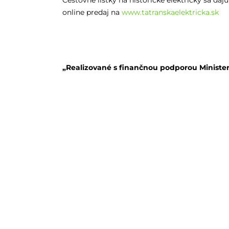
Cestovné lístky na historické električky sa da
online predaj na
www.tatranskaelektricka.sk
„Realizované s finančnou podporou Minister