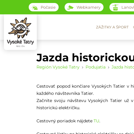
Počasie
Webkamery
Lanov
ZÁŽITKY A ŠPORT
Jazda historicko
Región Vysoké Tatry
Podujatia
Jazda hist
Cestovať popod končiare Vysokých Tatier v hi
každého návštevníka Tatier.
Začnite svoju návštevu Vysokých Tatier už v
historickú električku.
Cestovný poriadok nájdete
TU
.