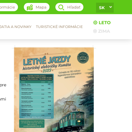
formácie
Mapa
Hľadať
SK
LETO
ATIA A NOVINKY
TURISTICKÉ INFORMÁCIE
ZIMA
pre
ami