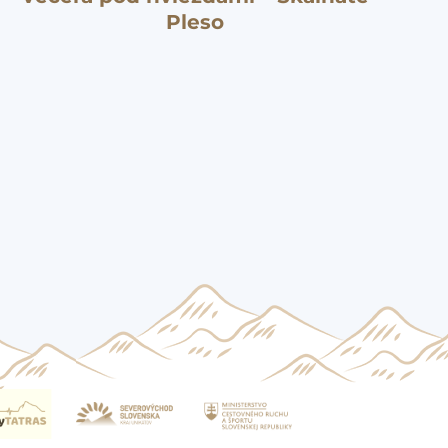
Pleso