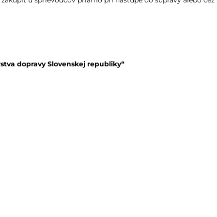
jú zakúpiť u sprievodcov priamo pri nástupe do súpravy alebo cez
stva dopravy Slovenskej republiky“