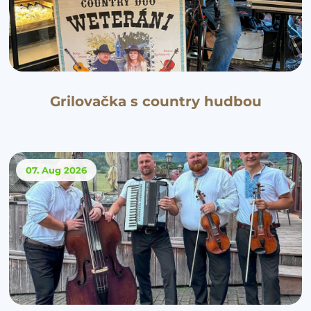
Grilovačka s country hudbou
07. Aug
2026