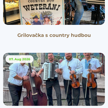
Grilovačka s country hudbou
07. Aug
2026