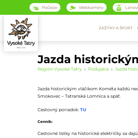
Počasie
Webkamery
Lanov
ZÁŽITKY A ŠPORT
Jazda historick
Región Vysoké Tatry
Podujatia
Jazda his
Jazda historickým vláčikom Kométa každú nedeľ
Smokovec – Tatranská Lomnica a späť.
Cestovný poriadok:
TU
Cenník:
Cestovné lístky na historické električky sa daj