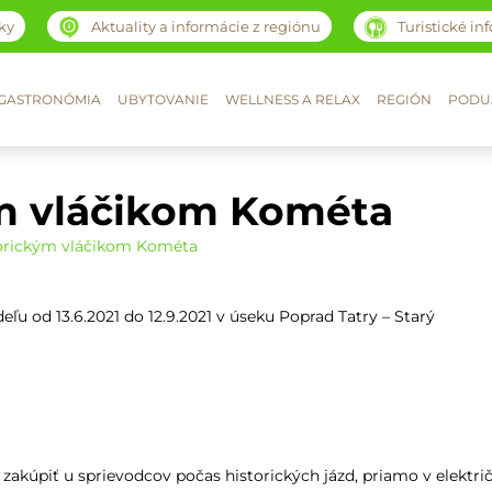
ky
Aktuality a informácie z regiónu
Turistické in
GASTRONÓMIA
UBYTOVANIE
WELLNESS A RELAX
REGIÓN
PODUJ
ým vláčikom Kométa
torickým vláčikom Kométa
u od 13.6.2021 do 12.9.2021 v úseku Poprad Tatry – Starý
ú zakúpiť u sprievodcov počas historických jázd, priamo v elektri