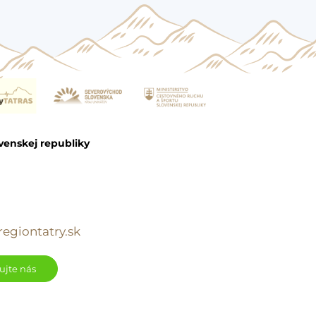
venskej republiky
egiontatry.sk
ujte nás