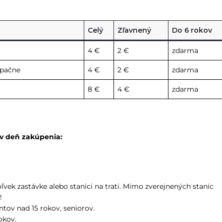
Celý
Zľavnený
Do 6 rokov
4 €
2 €
zdarma
opačne
4 €
2 €
zdarma
8 €
4 €
zdarma
 v deň zakúpenia:
ľvek zastávke alebo stanici na trati. Mimo zverejnených staníc
!
ntov nad 15 rokov, seniorov.
okov.