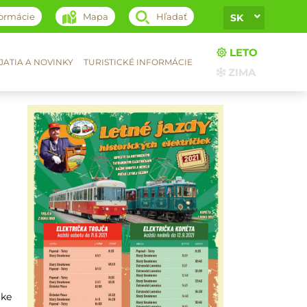
formácie
Mapa
Hľadať
SK
LETO
ATIA A NOVINKY
TURISTICKÉ INFORMÁCIE
ZIMA
čke