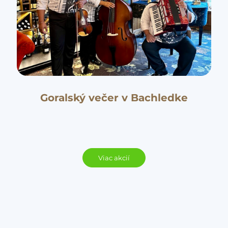
Goralský večer v Bachledke
Viac akcií