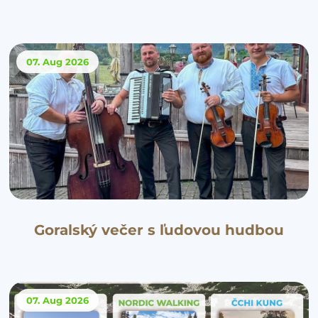
07. Aug
2026
Goralský večer s ľudovou hudbou
07. Aug
2026