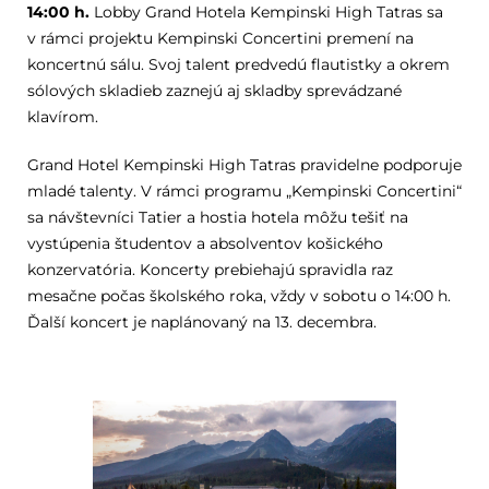
14:00 h.
Lobby Grand Hotela Kempinski High Tatras sa
v rámci projektu Kempinski Concertini premení na
koncertnú sálu. Svoj talent predvedú flautistky a okrem
sólových skladieb zaznejú aj skladby sprevádzané
klavírom.
Grand Hotel Kempinski High Tatras pravidelne podporuje
mladé talenty. V rámci programu „Kempinski Concertini“
sa návštevníci Tatier a hostia hotela môžu tešiť na
vystúpenia študentov a absolventov košického
konzervatória. Koncerty prebiehajú spravidla raz
mesačne počas školského roka, vždy v sobotu o 14:00 h.
Ďalší koncert je naplánovaný na 13. decembra.