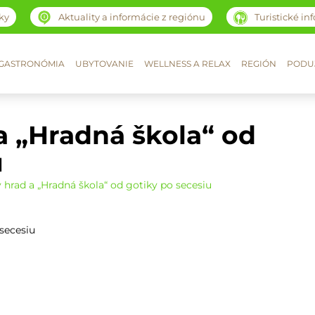
ky
Aktuality a informácie z regiónu
Turistické in
GASTRONÓMIA
UBYTOVANIE
WELLNESS A RELAX
REGIÓN
PODUJ
 „Hradná škola“ od
u
hrad a „Hradná škola“ od gotiky po secesiu
secesiu