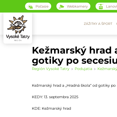
Počasie
Webkamery
Lanov
ZÁŽITKY A ŠPORT
Kežmarský hrad a
gotiky po secesi
Región Vysoké Tatry
Podujatia
Kežmarský 
Kežmarský hrad a „Hradná škola“ od gotiky po 
KEDY: 13. septembra 2025
KDE: Kežmarský hrad