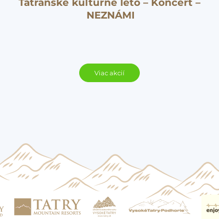
Tatranské kultúrne leto – Koncert –
NEZNÁMI
Viac akcií