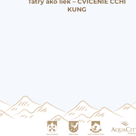
Tatry ako liek – CVIČENIE ČCHI
KUNG