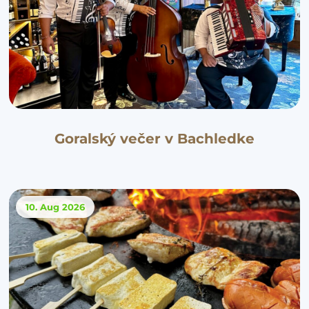
Goralský večer v Bachledke
10. Aug
2026