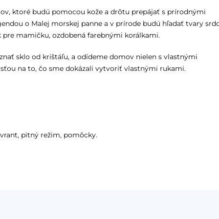
amov, ktoré budú pomocou kože a drôtu prepájať s prírodnými
egendou o Malej morskej panne a v prírode budú hľadať tvary srd
ek pre mamičku, ozdobená farebnými korálkami.
znať sklo od krištáľu, a odídeme domov nielen s vlastnými
ťou na to, čo sme dokázali vytvoriť vlastnými rukami.
ovrant, pitný režim, pomôcky.