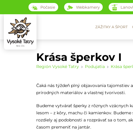
Počasie
Webkamery
Lanov
ZÁŽITKY A ŠPORT
Krása šperkov I
Región Vysoké Tatry
Podujatia
Krása šper
Čaká nás týždeň plný objavovania tajomstiev a
prírodných materiálov a vlastnej tvorivosti.
Budeme vytvárať šperky z rôznych vzácnych ka
lesom – z kôry, machu či kamienkov. Budeme 
rozdiely aj podobnosti a rozprávať sa o tom, a
časom premeniť na jantár.