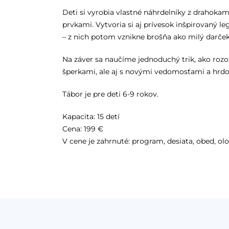
Deti si vyrobia vlastné náhrdelníky z drahok
prvkami. Vytvoria si aj prívesok inšpirovaný l
– z nich potom vznikne brošňa ako milý darč
Na záver sa naučíme jednoduchý trik, ako rozo
šperkami, ale aj s novými vedomosťami a hrdos
Tábor je pre deti 6-9 rokov.
Kapacita: 15 detí
Cena: 199 €
V cene je zahrnuté: program, desiata, obed, ol