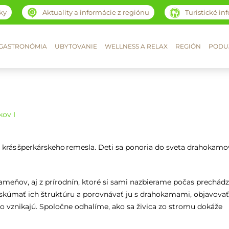
ky
Aktuality a informácie z regiónu
Turistické in
GASTRONÓMIA
UBYTOVANIE
WELLNESS A RELAX
REGIÓN
PODUJ
kov I
 krás šperkárskeho remesla. Deti sa ponoria do sveta drahokamo
meňov, aj z prírodnín, ktoré si sami nazbierame počas prechád
skúmať ich štruktúru a porovnávať ju s drahokamami, objavova
ko vznikajú. Spoločne odhalíme, ako sa živica zo stromu dokáže