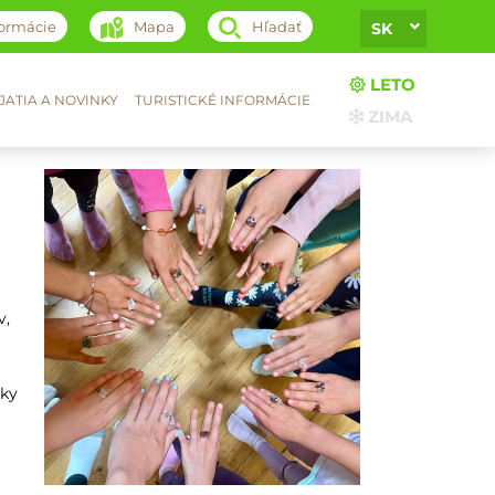
formácie
Mapa
Hľadať
SK
LETO
ATIA A NOVINKY
TURISTICKÉ INFORMÁCIE
ZIMA
v,
zky
ť