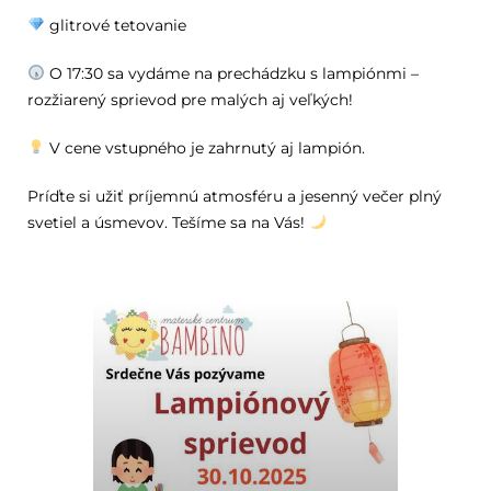
glitrové tetovanie
O 17:30 sa vydáme na prechádzku s lampiónmi –
rozžiarený sprievod pre malých aj veľkých!
V cene vstupného je zahrnutý aj lampión.
Príďte si užiť príjemnú atmosféru a jesenný večer plný
svetiel a úsmevov. Tešíme sa na Vás!