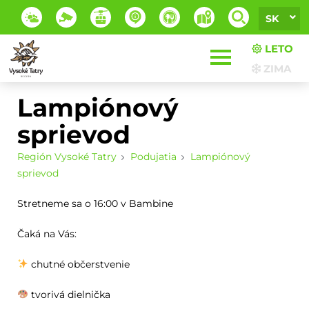
SK
LETO
ZIMA
Lampiónový
sprievod
Región Vysoké Tatry
Podujatia
Lampiónový
sprievod
Stretneme sa o 16:00 v Bambine
Čaká na Vás:
chutné občerstvenie
tvorivá dielnička