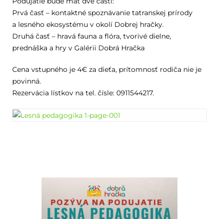
Podujatie bude mať dve časti:
Prvá časť – kontaktné spoznávanie tatranskej prírody
a lesného ekosystému v okolí Dobrej hračky.
Druhá časť – hravá fauna a flóra, tvorivé dielne,
prednáška a hry v Galérii Dobrá Hračka
Cena vstupného je 4€ za dieťa, prítomnosť rodiča nie je
povinná.
Rezervácia lístkov na tel. čísle: 0911544217.