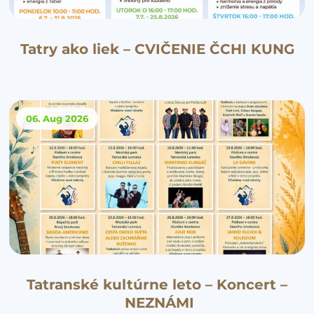
Tatry ako liek – CVIČENIE ČCHI KUNG
06. Aug
2026
Tatranské kultúrne leto – Koncert –
NEZNÁMI