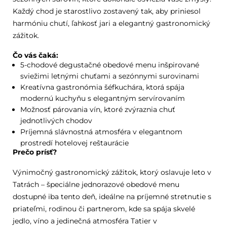
Každý chod je starostlivo zostavený tak, aby priniesol
harmóniu chutí, ľahkosť jari a elegantný gastronomický
zážitok.
Čo vás čaká:
5-chodové degustačné obedové menu inšpirované
sviežimi letnými chuťami a sezónnymi surovinami
Kreatívna gastronómia šéfkuchára, ktorá spája
modernú kuchyňu s elegantným servírovaním
Možnosť párovania vín, ktoré zvýraznia chuť
jednotlivých chodov
Príjemná slávnostná atmosféra v elegantnom
prostredí hotelovej reštaurácie
Prečo prísť?
Výnimočný gastronomický zážitok, ktorý oslavuje leto v
Tatrách – špeciálne jednorazové obedové menu
dostupné iba tento deň, ideálne na príjemné stretnutie s
priateľmi, rodinou či partnerom, kde sa spája skvelé
jedlo, víno a jedinečná atmosféra Tatier v