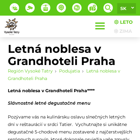
SK
LETO
ZIMA
Letná noblesa v
Grandhoteli Praha
Región Vysoké Tatry
Podujatia
Letná noblesa v
Grandhoteli Praha
Letná noblesa v Grandhoteli Praha****
Slávnostné letné degustačné menu
Pozývame vás na kulinársku oslavu slnečných letných
dní v reštaurácií v srdci Tatier. Vychutnajte si unikátne
degustačné 5-chodové menu zostavené z najčerstvejších
sezónnych surovín, ktoré dokonale osviežia vaše zmysly.