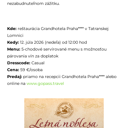
nezabudnuteľnom zážitku.
Kde:
reštaurácia Grandhotela Praha**** v Tatranskej
Lomnici
Kedy:
12. júla 2026 (nedeľa) od 12:00 hod
Menu:
5-chodové servírované menu s možnosťou
párovania vín za doplatok
Dresscode:
Casual
Cena:
59 €/osoba
Predaj:
priamo na recepcii Grandhotela Praha**** alebo
online na
www.gopass.travel