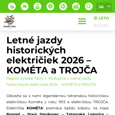
SK
LETO
ZIMA
Letné jazdy
historických
električiek 2026 –
KOMÉTA a TROJČA
Región Vysoké Tatry
Podujatia
Letné jazdy
historických električiek 2026 – KOMÉTA a TROJČA
Odvezte sa s nami legendárnou tatranskou historickou
električkou Kométa z roku 1913 a električkou TROJČA.
Električka
KOMÉTA
premáva každú sobotu na trase
Poprad – Starý Smokovec – Tatranská Lomnica
v